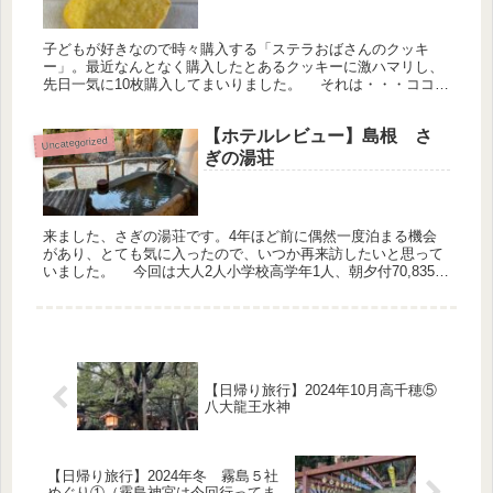
子どもが好きなので時々購入する「ステラおばさんのクッキ
ー」。最近なんとなく購入したとあるクッキーに激ハマリし、
先日一気に10枚購入してまいりました。 それは・・・ココナ
ッツパイン！ 季節限定らしいです。中にパイナップルの果肉
が入っており...
【ホテルレビュー】島根 さ
Uncategorized
ぎの湯荘
来ました、さぎの湯荘です。4年ほど前に偶然一度泊まる機会
があり、とても気に入ったので、いつか再来訪したいと思って
いました。 今回は大人2人小学校高学年1人、朝夕付70,835円
です。ヤフートラベルで予約しました。プラン名称が【3歳～
小学生...
【日帰り旅行】2024年10月高千穂⑤
八大龍王水神
【日帰り旅行】2024年冬 霧島５社
めぐり①（霧島神宮は今回行ってま