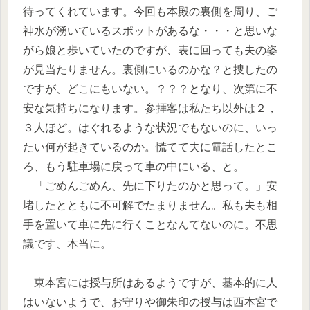
待ってくれています。今回も本殿の裏側を周り、ご
神水が湧いているスポットがあるな・・・と思いな
がら娘と歩いていたのですが、表に回っても夫の姿
が見当たりません。裏側にいるのかな？と捜したの
ですが、どこにもいない。？？？となり、次第に不
安な気持ちになります。参拝客は私たち以外は２，
３人ほど。はぐれるような状況でもないのに、いっ
たい何が起きているのか。慌てて夫に電話したとこ
ろ、もう駐車場に戻って車の中にいる、と。
「ごめんごめん、先に下りたのかと思って。」安
堵したとともに不可解でたまりません。私も夫も相
手を置いて車に先に行くことなんてないのに。不思
議です、本当に。
東本宮には授与所はあるようですが、基本的に人
はいないようで、お守りや御朱印の授与は西本宮で