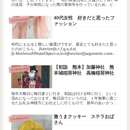
の送迎、子が病気になった際の看病等を行っているため、どち
らかが欠けると非常にダメージが大きいです。なので単身赴任
するとすれば子...
40代女性 好きだと思ったフ
Uncategorized
ァッション
40代にもなると難しい服選びですが、最近とても好きだと思っ
たのがこちら。 (function(b,c,f,g,a,d,e)
{b.MoshimoAffiliateObject=a;b=b||function(){arguments.curre...
【初詣 熊本】加藤神社 熊
Uncategorized
本城稲荷神社 高橋稲荷神社
毎年大晦日に晦日参りに行き、初詣は行ける時に行く、という
流れになっております。晦日詣でというのは、１年無事に過ご
せたお礼を神様方にお伝えしに行くもので、新年のあいさつ以
上に大事な行事となっております。１日から３日はへとへとに
なりながら帰省し...
激うまクッキー ステラおば
Uncategorized
さん