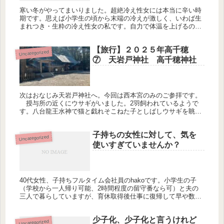
寒い冬がやってまいりました。超絶冷え性女には本当に辛い時
期です。思えば小学生の頃から末端の冷えが激しく、いわば生
まれつき・生粋の冷え性女の私です。自力で体温を上げるのは
困難なため、色んなグッズを駆使しているわけです。 まず、
朝使用している...
【旅行】２０２５年高千穂
Uncategorized
⑦ 天岩戸神社 高千穂神社
次はおなじみ天岩戸神社へ。今回は西本宮のみのご参拝です。
授与所の近くにウサギがいました。2羽飼われているようで
す。八台龍王水神で猫と戯れそこねた子としばしウサギを眺め
ます。 お参りをしている時に、家の玄関に表札を付けなさいと
言われたよう...
子持ちの女性に対して、気を
Uncategorized
使いすぎていませんか？
40代女性、子持ちフルタイム会社員のhakoです。小学生の子
（学校から一人帰り可能、2時間程度の留守番なら可）と夫の
三人で暮らしていますが、育休取得後仕事に復帰して早や数
年。夫や子との調整次第で1週間程度の出張や、時々行われる
飲み会には参加...
少子化、少子化と言うけれど
Uncategorized