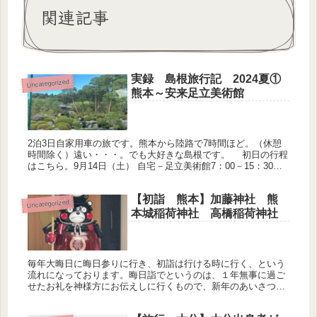
関連記事
実録 島根旅行記 2024夏①
Uncategorized
熊本～安来足立美術館
2泊3日自家用車の旅です。熊本から陸路で7時間ほど。（休憩
時間除く）遠い・・・。でも大好きな島根です。 初日の行程
はこちら。9月14日（土） 自宅－足立美術館7：00－15：30足
立美術館15：30－17：30さぎの湯荘（宿泊先）18：0...
【初詣 熊本】加藤神社 熊
Uncategorized
本城稲荷神社 高橋稲荷神社
毎年大晦日に晦日参りに行き、初詣は行ける時に行く、という
流れになっております。晦日詣でというのは、１年無事に過ご
せたお礼を神様方にお伝えしに行くもので、新年のあいさつ以
上に大事な行事となっております。１日から３日はへとへとに
なりながら帰省し...