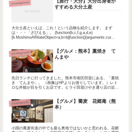
【旅行・大分】大分出身者が
Uncategorized
すすめる大分土産
大分土産といえば、これ！という品物を紹介します。 まず
は・・・「ざびえる」。 (function(b,c,f,g,a,d,e)
{b.MoshimoAffiliateObject=a;b=b||function(){arguments.cur...
【グルメ：熊本】藁焼き て
Uncategorized
んまや
先日ランチに行ってきました。熊本市南区田迎にある、「藁焼
き てんまや」。 （画像はHPよりお借りしています。）レト
ロな外観が目を引くお店です。ヒライ田迎けやき通り店の近く
にあります。 ランチ時間帯は蕎麦がメインです。夜は居酒屋メ
ニューも豊富...
【グルメ】蕎麦 花郷庵（熊
Uncategorized
本）
小国の蕎麦街道の中でも最も奥地ではないかと思われる、花郷