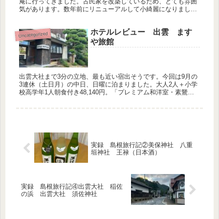
庵に行ってきました。古民家を改築しているため、とても雰囲
気があります。数年前にリニューアルして小綺麗になりまし
た。 以前はすべて座敷だったのですが、リニューアルしてバ
リアフリーとなり...
ホテルレビュー 出雲 ます
Uncategorized
や旅館
出雲大社まで3分の立地、最も近い宿出そうです。今回は9月の
3連休（土日月）の中日、日曜に泊まりました。大人2人＋小学
校高学年1人朝食付き48,140円。「プレミアム和洋室・素鵞」
をヤフートラベルで予約しました。 ・出雲大社に最も近い宿と
言わ...
実録 島根旅行記②美保神社 八重
垣神社 王禄（日本酒）
実録 島根旅行記④出雲大社 稲佐
の浜 出雲大社 須佐神社